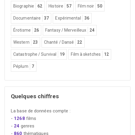
Biographie
62
Histoire
57
Film noir
50
Documentaire
37
Expérimental
36
Érotisme
26
Fantasy / Merveilleux
24
Western
23
Chanté / Dansé
22
Catastrophe / Survival
19
Film à sketches
12
Péplum
7
Quelques chiffres
La base de données compte :
-
1268
films
-
24
genres
-
860
thématiques