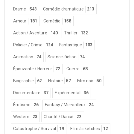
Drame
543
Comédie dramatique
213
Amour
181
Comédie
158
Action / Aventure
140
Thriller
132
Policier / Crime
124
Fantastique
103
Animation
74
Science-fiction
74
Épouvante / Horreur
72
Guerre
68
Biographie
62
Histoire
57
Film noir
50
Documentaire
37
Expérimental
36
Érotisme
26
Fantasy / Merveilleux
24
Western
23
Chanté / Dansé
22
Catastrophe / Survival
19
Film à sketches
12