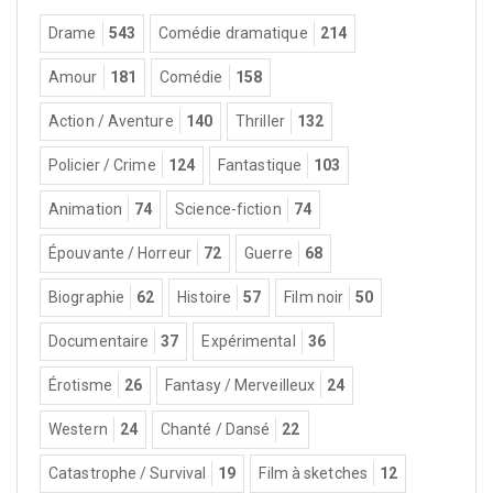
Drame
543
Comédie dramatique
214
Amour
181
Comédie
158
Action / Aventure
140
Thriller
132
Policier / Crime
124
Fantastique
103
Animation
74
Science-fiction
74
Épouvante / Horreur
72
Guerre
68
Biographie
62
Histoire
57
Film noir
50
Documentaire
37
Expérimental
36
Érotisme
26
Fantasy / Merveilleux
24
Western
24
Chanté / Dansé
22
Catastrophe / Survival
19
Film à sketches
12