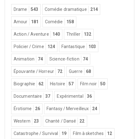
Drame
543
Comédie dramatique
214
Amour
181
Comédie
158
Action / Aventure
140
Thriller
132
Policier / Crime
124
Fantastique
103
Animation
74
Science-fiction
74
Épouvante / Horreur
72
Guerre
68
Biographie
62
Histoire
57
Film noir
50
Documentaire
37
Expérimental
36
Érotisme
26
Fantasy / Merveilleux
24
Western
23
Chanté / Dansé
22
Catastrophe / Survival
19
Film à sketches
12