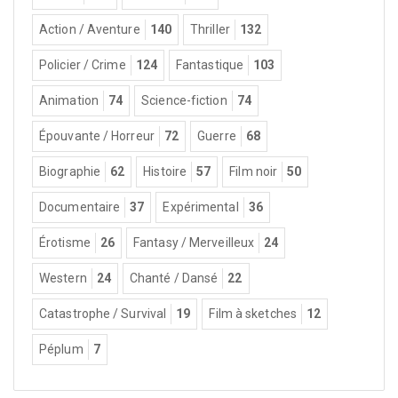
Action / Aventure
140
Thriller
132
Policier / Crime
124
Fantastique
103
Animation
74
Science-fiction
74
Épouvante / Horreur
72
Guerre
68
Biographie
62
Histoire
57
Film noir
50
Documentaire
37
Expérimental
36
Érotisme
26
Fantasy / Merveilleux
24
Western
24
Chanté / Dansé
22
Catastrophe / Survival
19
Film à sketches
12
Péplum
7