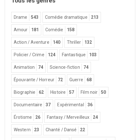
Tous les genres
Drame
543
Comédie dramatique
213
Amour
181
Comédie
158
Action / Aventure
140
Thriller
132
Policier / Crime
124
Fantastique
103
Animation
74
Science-fiction
74
Épouvante / Horreur
72
Guerre
68
Biographie
62
Histoire
57
Film noir
50
Documentaire
37
Expérimental
36
Érotisme
26
Fantasy / Merveilleux
24
Western
23
Chanté / Dansé
22