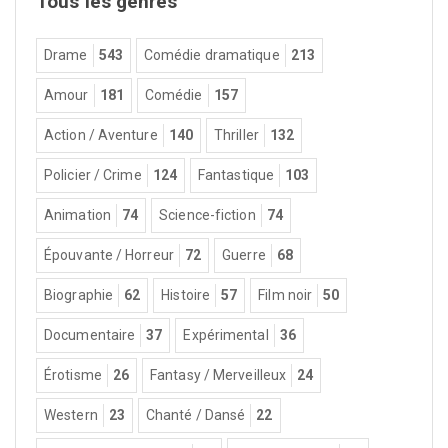
Tous les genres
Drame
543
Comédie dramatique
213
Amour
181
Comédie
157
Action / Aventure
140
Thriller
132
Policier / Crime
124
Fantastique
103
Animation
74
Science-fiction
74
Épouvante / Horreur
72
Guerre
68
Biographie
62
Histoire
57
Film noir
50
Documentaire
37
Expérimental
36
Érotisme
26
Fantasy / Merveilleux
24
Western
23
Chanté / Dansé
22