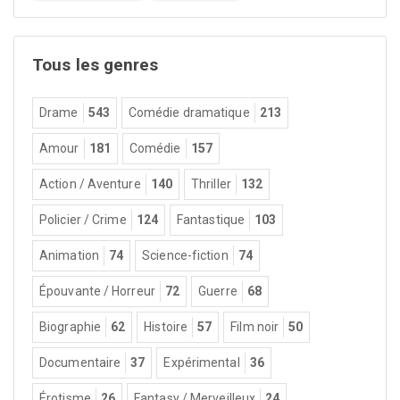
Tous les genres
Drame
543
Comédie dramatique
213
Amour
181
Comédie
157
Action / Aventure
140
Thriller
132
Policier / Crime
124
Fantastique
103
Animation
74
Science-fiction
74
Épouvante / Horreur
72
Guerre
68
Biographie
62
Histoire
57
Film noir
50
Documentaire
37
Expérimental
36
Érotisme
26
Fantasy / Merveilleux
24