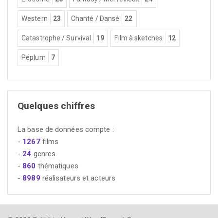
Western
23
Chanté / Dansé
22
Catastrophe / Survival
19
Film à sketches
12
Péplum
7
Quelques chiffres
La base de données compte :
-
1267
films
-
24
genres
-
860
thématiques
-
8989
réalisateurs et acteurs