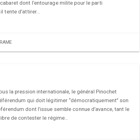
abaret dont l’entourage milite pour le parti
l tente d’attirer…
RAME
Sous la pression internationale, le général Pinochet
référendum qui doit légitimer “démocratiquement” son
éférendum dont l’issue semble connue d’avance, tant le
libre de contester le régime…