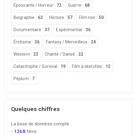
Épouvante / Horreur
72
Guerre
68
Biographie
62
Histoire
57
Film noir
50
Documentaire
37
Expérimental
36
Érotisme
26
Fantasy / Merveilleux
24
Western
23
Chanté / Dansé
22
Catastrophe / Survival
19
Film à sketches
12
Péplum
7
Quelques chiffres
La base de données compte :
-
1268
films