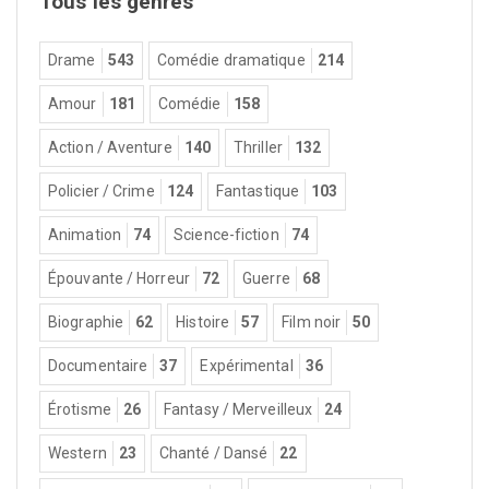
Tous les genres
Drame
543
Comédie dramatique
214
Amour
181
Comédie
158
Action / Aventure
140
Thriller
132
Policier / Crime
124
Fantastique
103
Animation
74
Science-fiction
74
Épouvante / Horreur
72
Guerre
68
Biographie
62
Histoire
57
Film noir
50
Documentaire
37
Expérimental
36
Érotisme
26
Fantasy / Merveilleux
24
Western
23
Chanté / Dansé
22