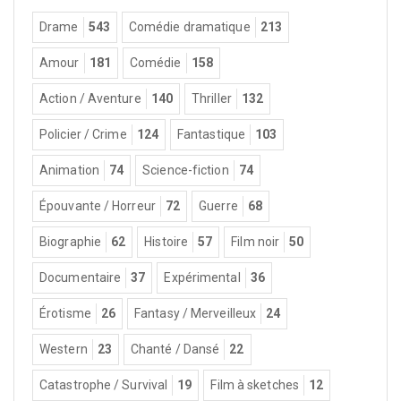
Drame
543
Comédie dramatique
213
Amour
181
Comédie
158
Action / Aventure
140
Thriller
132
Policier / Crime
124
Fantastique
103
Animation
74
Science-fiction
74
Épouvante / Horreur
72
Guerre
68
Biographie
62
Histoire
57
Film noir
50
Documentaire
37
Expérimental
36
Érotisme
26
Fantasy / Merveilleux
24
Western
23
Chanté / Dansé
22
Catastrophe / Survival
19
Film à sketches
12