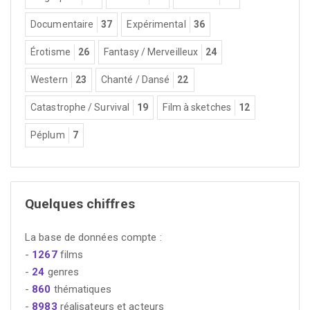
Documentaire
37
Expérimental
36
Érotisme
26
Fantasy / Merveilleux
24
Western
23
Chanté / Dansé
22
Catastrophe / Survival
19
Film à sketches
12
Péplum
7
Quelques chiffres
La base de données compte :
-
1267
films
-
24
genres
-
860
thématiques
-
8983
réalisateurs et acteurs