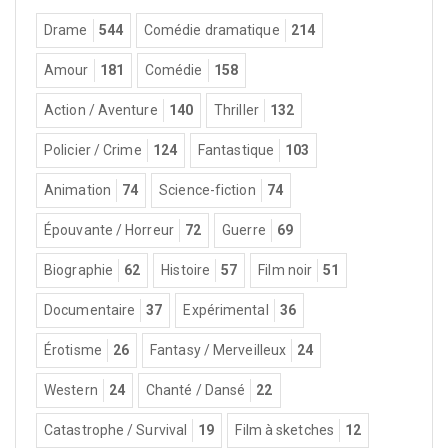
Drame
544
Comédie dramatique
214
Amour
181
Comédie
158
Action / Aventure
140
Thriller
132
Policier / Crime
124
Fantastique
103
Animation
74
Science-fiction
74
Épouvante / Horreur
72
Guerre
69
Biographie
62
Histoire
57
Film noir
51
Documentaire
37
Expérimental
36
Érotisme
26
Fantasy / Merveilleux
24
Western
24
Chanté / Dansé
22
Catastrophe / Survival
19
Film à sketches
12