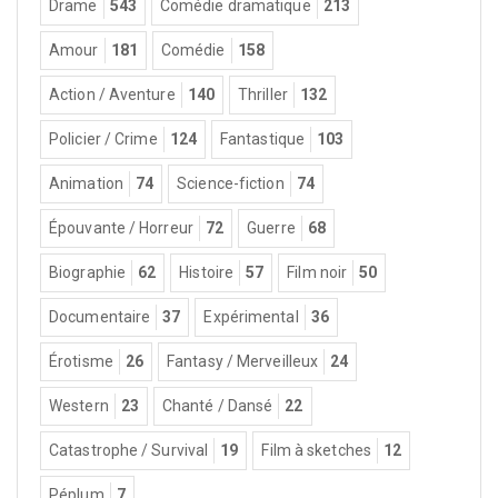
Drame
543
Comédie dramatique
213
Amour
181
Comédie
158
Action / Aventure
140
Thriller
132
Policier / Crime
124
Fantastique
103
Animation
74
Science-fiction
74
Épouvante / Horreur
72
Guerre
68
Biographie
62
Histoire
57
Film noir
50
Documentaire
37
Expérimental
36
Érotisme
26
Fantasy / Merveilleux
24
Western
23
Chanté / Dansé
22
Catastrophe / Survival
19
Film à sketches
12
Péplum
7