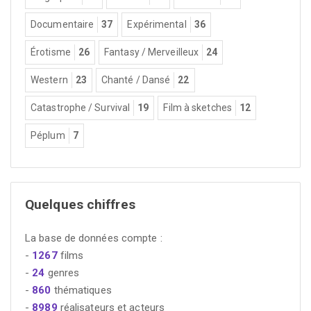
Documentaire
37
Expérimental
36
Érotisme
26
Fantasy / Merveilleux
24
Western
23
Chanté / Dansé
22
Catastrophe / Survival
19
Film à sketches
12
Péplum
7
Quelques chiffres
La base de données compte :
-
1267
films
-
24
genres
-
860
thématiques
-
8989
réalisateurs et acteurs