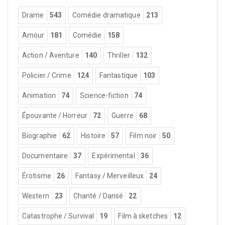
Drame
543
Comédie dramatique
213
Amour
181
Comédie
158
Action / Aventure
140
Thriller
132
Policier / Crime
124
Fantastique
103
Animation
74
Science-fiction
74
Épouvante / Horreur
72
Guerre
68
Biographie
62
Histoire
57
Film noir
50
Documentaire
37
Expérimental
36
Érotisme
26
Fantasy / Merveilleux
24
Western
23
Chanté / Dansé
22
Catastrophe / Survival
19
Film à sketches
12