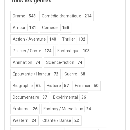
Tous les genres
Drame
543
Comédie dramatique
214
Amour
181
Comédie
158
Action / Aventure
140
Thriller
132
Policier / Crime
124
Fantastique
103
Animation
74
Science-fiction
74
Épouvante / Horreur
72
Guerre
68
Biographie
62
Histoire
57
Film noir
50
Documentaire
37
Expérimental
36
Érotisme
26
Fantasy / Merveilleux
24
Western
24
Chanté / Dansé
22