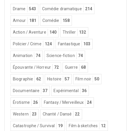
Drame
543
Comédie dramatique
214
Amour
181
Comédie
158
Action / Aventure
140
Thriller
132
Policier / Crime
124
Fantastique
103
Animation
74
Science-fiction
74
Épouvante / Horreur
72
Guerre
68
Biographie
62
Histoire
57
Film noir
50
Documentaire
37
Expérimental
36
Érotisme
26
Fantasy / Merveilleux
24
Western
23
Chanté / Dansé
22
Catastrophe / Survival
19
Film à sketches
12