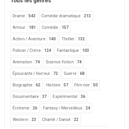
Tous les genres
Drame
543
Comédie dramatique
213
Amour
181
Comédie
157
Action / Aventure
140
Thriller
132
Policier / Crime
124
Fantastique
103
Animation
74
Science-fiction
74
Épouvante / Horreur
72
Guerre
68
Biographie
62
Histoire
57
Film noir
50
Documentaire
37
Expérimental
36
Érotisme
26
Fantasy / Merveilleux
24
Western
23
Chanté / Dansé
22