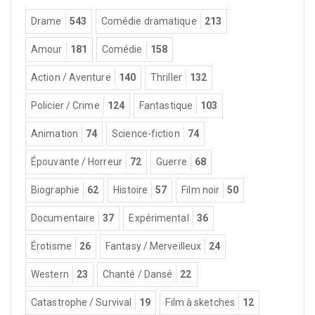
Drame
543
Comédie dramatique
213
Amour
181
Comédie
158
Action / Aventure
140
Thriller
132
Policier / Crime
124
Fantastique
103
Animation
74
Science-fiction
74
Épouvante / Horreur
72
Guerre
68
Biographie
62
Histoire
57
Film noir
50
Documentaire
37
Expérimental
36
Érotisme
26
Fantasy / Merveilleux
24
Western
23
Chanté / Dansé
22
Catastrophe / Survival
19
Film à sketches
12