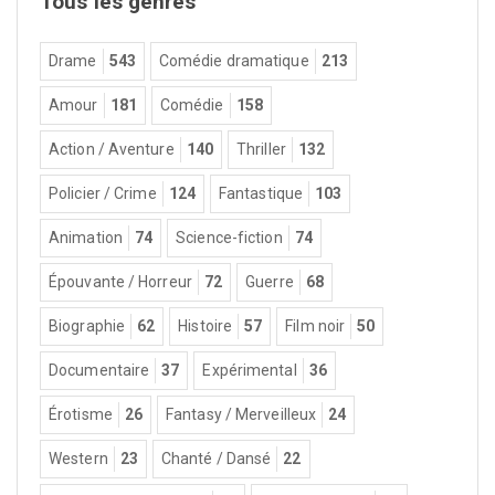
Tous les genres
Drame
543
Comédie dramatique
213
Amour
181
Comédie
158
Action / Aventure
140
Thriller
132
Policier / Crime
124
Fantastique
103
Animation
74
Science-fiction
74
Épouvante / Horreur
72
Guerre
68
Biographie
62
Histoire
57
Film noir
50
Documentaire
37
Expérimental
36
Érotisme
26
Fantasy / Merveilleux
24
Western
23
Chanté / Dansé
22