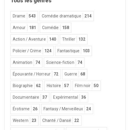
Tous les genres
Drame
543
Comédie dramatique
214
Amour
181
Comédie
158
Action / Aventure
140
Thriller
132
Policier / Crime
124
Fantastique
103
Animation
74
Science-fiction
74
Épouvante / Horreur
72
Guerre
68
Biographie
62
Histoire
57
Film noir
50
Documentaire
37
Expérimental
36
Érotisme
26
Fantasy / Merveilleux
24
Western
23
Chanté / Dansé
22