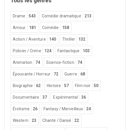
Tous les genres
Drame
543
Comédie dramatique
213
Amour
181
Comédie
158
Action / Aventure
140
Thriller
132
Policier / Crime
124
Fantastique
103
Animation
74
Science-fiction
74
Épouvante / Horreur
72
Guerre
68
Biographie
62
Histoire
57
Film noir
50
Documentaire
37
Expérimental
36
Érotisme
26
Fantasy / Merveilleux
24
Western
23
Chanté / Dansé
22