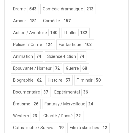
Drame
543
Comédie dramatique
213
Amour
181
Comédie
157
Action / Aventure
140
Thriller
132
Policier / Crime
124
Fantastique
103
Animation
74
Science-fiction
74
Épouvante / Horreur
72
Guerre
68
Biographie
62
Histoire
57
Film noir
50
Documentaire
37
Expérimental
36
Érotisme
26
Fantasy / Merveilleux
24
Western
23
Chanté / Dansé
22
Catastrophe / Survival
19
Film à sketches
12