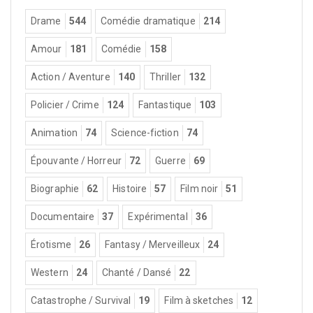
Drame
544
Comédie dramatique
214
Amour
181
Comédie
158
Action / Aventure
140
Thriller
132
Policier / Crime
124
Fantastique
103
Animation
74
Science-fiction
74
Épouvante / Horreur
72
Guerre
69
Biographie
62
Histoire
57
Film noir
51
Documentaire
37
Expérimental
36
Érotisme
26
Fantasy / Merveilleux
24
Western
24
Chanté / Dansé
22
Catastrophe / Survival
19
Film à sketches
12