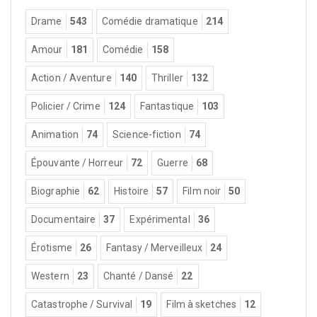
Drame
543
Comédie dramatique
214
Amour
181
Comédie
158
Action / Aventure
140
Thriller
132
Policier / Crime
124
Fantastique
103
Animation
74
Science-fiction
74
Épouvante / Horreur
72
Guerre
68
Biographie
62
Histoire
57
Film noir
50
Documentaire
37
Expérimental
36
Érotisme
26
Fantasy / Merveilleux
24
Western
23
Chanté / Dansé
22
Catastrophe / Survival
19
Film à sketches
12