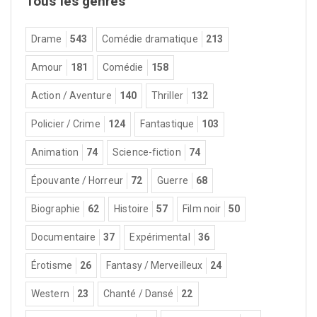
Tous les genres
Drame
543
Comédie dramatique
213
Amour
181
Comédie
158
Action / Aventure
140
Thriller
132
Policier / Crime
124
Fantastique
103
Animation
74
Science-fiction
74
Épouvante / Horreur
72
Guerre
68
Biographie
62
Histoire
57
Film noir
50
Documentaire
37
Expérimental
36
Érotisme
26
Fantasy / Merveilleux
24
Western
23
Chanté / Dansé
22