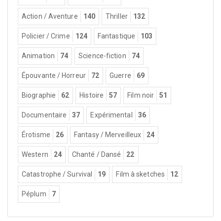
Action / Aventure
140
Thriller
132
Policier / Crime
124
Fantastique
103
Animation
74
Science-fiction
74
Épouvante / Horreur
72
Guerre
69
Biographie
62
Histoire
57
Film noir
51
Documentaire
37
Expérimental
36
Érotisme
26
Fantasy / Merveilleux
24
Western
24
Chanté / Dansé
22
Catastrophe / Survival
19
Film à sketches
12
Péplum
7