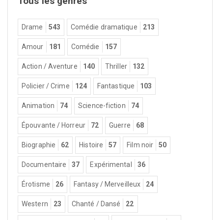
Tous les genres
Drame
543
Comédie dramatique
213
Amour
181
Comédie
157
Action / Aventure
140
Thriller
132
Policier / Crime
124
Fantastique
103
Animation
74
Science-fiction
74
Épouvante / Horreur
72
Guerre
68
Biographie
62
Histoire
57
Film noir
50
Documentaire
37
Expérimental
36
Érotisme
26
Fantasy / Merveilleux
24
Western
23
Chanté / Dansé
22