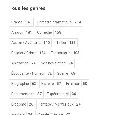
Tous les genres
Drame
543
Comédie dramatique
214
Amour
181
Comédie
158
Action / Aventure
140
Thriller
132
Policier / Crime
124
Fantastique
103
Animation
74
Science-fiction
74
Épouvante / Horreur
72
Guerre
68
Biographie
62
Histoire
57
Film noir
50
Documentaire
37
Expérimental
36
Érotisme
26
Fantasy / Merveilleux
24
Western
24
Chanté / Dansé
22