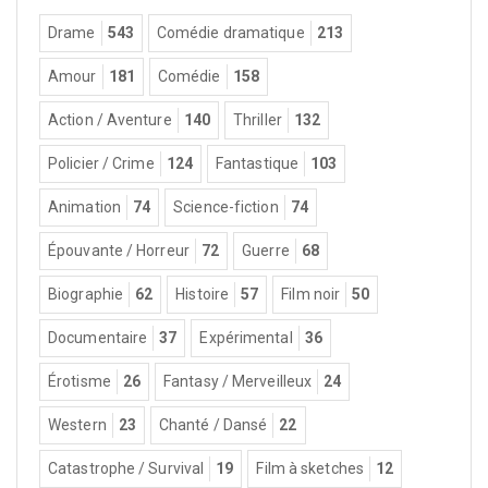
Drame
543
Comédie dramatique
213
Amour
181
Comédie
158
Action / Aventure
140
Thriller
132
Policier / Crime
124
Fantastique
103
Animation
74
Science-fiction
74
Épouvante / Horreur
72
Guerre
68
Biographie
62
Histoire
57
Film noir
50
Documentaire
37
Expérimental
36
Érotisme
26
Fantasy / Merveilleux
24
Western
23
Chanté / Dansé
22
Catastrophe / Survival
19
Film à sketches
12