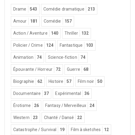
Drame
543
Comédie dramatique
213
Amour
181
Comédie
157
Action / Aventure
140
Thriller
132
Policier / Crime
124
Fantastique
103
Animation
74
Science-fiction
74
Épouvante / Horreur
72
Guerre
68
Biographie
62
Histoire
57
Film noir
50
Documentaire
37
Expérimental
36
Érotisme
26
Fantasy / Merveilleux
24
Western
23
Chanté / Dansé
22
Catastrophe / Survival
19
Film à sketches
12