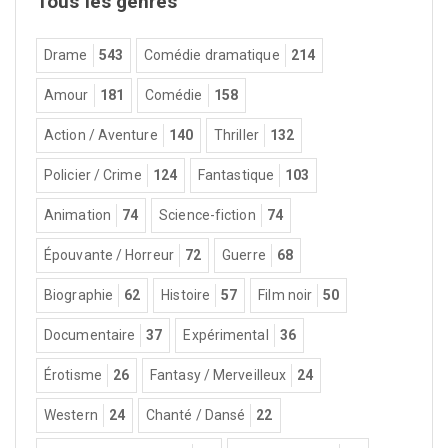
Tous les genres
Drame
543
Comédie dramatique
214
Amour
181
Comédie
158
Action / Aventure
140
Thriller
132
Policier / Crime
124
Fantastique
103
Animation
74
Science-fiction
74
Épouvante / Horreur
72
Guerre
68
Biographie
62
Histoire
57
Film noir
50
Documentaire
37
Expérimental
36
Érotisme
26
Fantasy / Merveilleux
24
Western
24
Chanté / Dansé
22