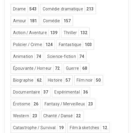
Drame
543
Comédie dramatique
213
Amour
181
Comédie
157
Action / Aventure
139
Thriller
132
Policier / Crime
124
Fantastique
103
Animation
74
Science-fiction
74
Épouvante / Horreur
72
Guerre
68
Biographie
62
Histoire
57
Film noir
50
Documentaire
37
Expérimental
36
Érotisme
26
Fantasy / Merveilleux
23
Western
23
Chanté / Dansé
22
Catastrophe / Survival
19
Film à sketches
12