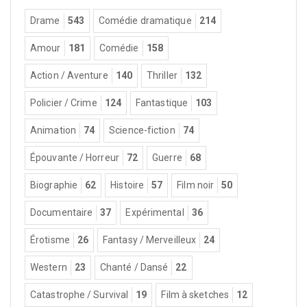
Drame
543
Comédie dramatique
214
Amour
181
Comédie
158
Action / Aventure
140
Thriller
132
Policier / Crime
124
Fantastique
103
Animation
74
Science-fiction
74
Épouvante / Horreur
72
Guerre
68
Biographie
62
Histoire
57
Film noir
50
Documentaire
37
Expérimental
36
Érotisme
26
Fantasy / Merveilleux
24
Western
23
Chanté / Dansé
22
Catastrophe / Survival
19
Film à sketches
12