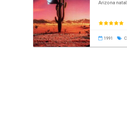
Arizona nata
1991
C