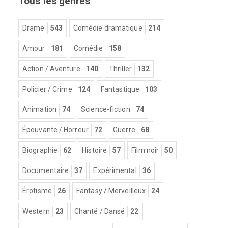
Tous les genres
Drame
543
Comédie dramatique
214
Amour
181
Comédie
158
Action / Aventure
140
Thriller
132
Policier / Crime
124
Fantastique
103
Animation
74
Science-fiction
74
Épouvante / Horreur
72
Guerre
68
Biographie
62
Histoire
57
Film noir
50
Documentaire
37
Expérimental
36
Érotisme
26
Fantasy / Merveilleux
24
Western
23
Chanté / Dansé
22