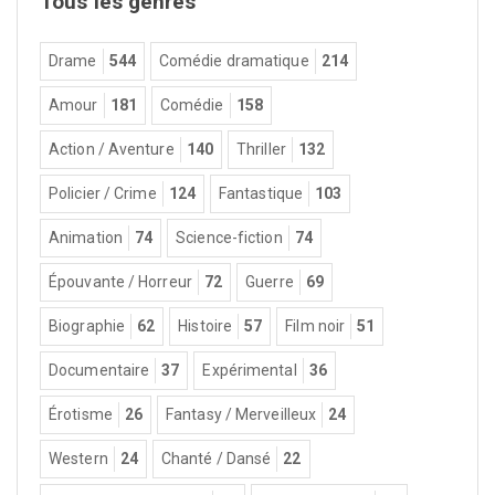
Tous les genres
Drame
544
Comédie dramatique
214
Amour
181
Comédie
158
Action / Aventure
140
Thriller
132
Policier / Crime
124
Fantastique
103
Animation
74
Science-fiction
74
Épouvante / Horreur
72
Guerre
69
Biographie
62
Histoire
57
Film noir
51
Documentaire
37
Expérimental
36
Érotisme
26
Fantasy / Merveilleux
24
Western
24
Chanté / Dansé
22