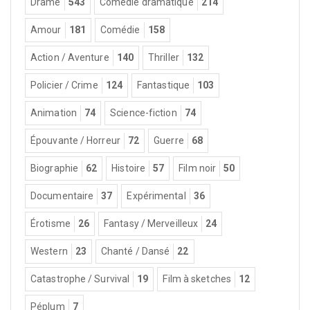
Drame
543
Comédie dramatique
214
Amour
181
Comédie
158
Action / Aventure
140
Thriller
132
Policier / Crime
124
Fantastique
103
Animation
74
Science-fiction
74
Épouvante / Horreur
72
Guerre
68
Biographie
62
Histoire
57
Film noir
50
Documentaire
37
Expérimental
36
Érotisme
26
Fantasy / Merveilleux
24
Western
23
Chanté / Dansé
22
Catastrophe / Survival
19
Film à sketches
12
Péplum
7