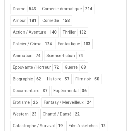
Drame
543
Comédie dramatique
214
Amour
181
Comédie
158
Action / Aventure
140
Thriller
132
Policier / Crime
124
Fantastique
103
Animation
74
Science-fiction
74
Épouvante / Horreur
72
Guerre
68
Biographie
62
Histoire
57
Film noir
50
Documentaire
37
Expérimental
36
Érotisme
26
Fantasy / Merveilleux
24
Western
23
Chanté / Dansé
22
Catastrophe / Survival
19
Film à sketches
12