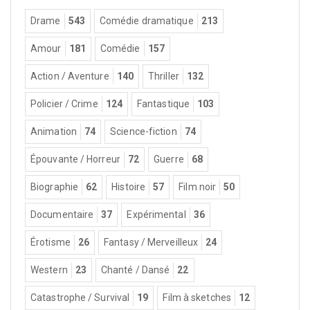
Drame
543
Comédie dramatique
213
Amour
181
Comédie
157
Action / Aventure
140
Thriller
132
Policier / Crime
124
Fantastique
103
Animation
74
Science-fiction
74
Épouvante / Horreur
72
Guerre
68
Biographie
62
Histoire
57
Film noir
50
Documentaire
37
Expérimental
36
Érotisme
26
Fantasy / Merveilleux
24
Western
23
Chanté / Dansé
22
Catastrophe / Survival
19
Film à sketches
12