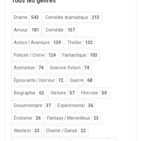
Tous les genres
Drame
543
Comédie dramatique
213
Amour
181
Comédie
157
Action / Aventure
139
Thriller
132
Policier / Crime
124
Fantastique
103
Animation
74
Science-fiction
74
Épouvante / Horreur
72
Guerre
68
Biographie
62
Histoire
57
Film noir
50
Documentaire
37
Expérimental
36
Érotisme
26
Fantasy / Merveilleux
23
Western
23
Chanté / Dansé
22