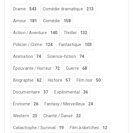
Drame
543
Comédie dramatique
213
Amour
181
Comédie
158
Action / Aventure
140
Thriller
132
Policier / Crime
124
Fantastique
103
Animation
74
Science-fiction
74
Épouvante / Horreur
72
Guerre
68
Biographie
62
Histoire
57
Film noir
50
Documentaire
37
Expérimental
36
Érotisme
26
Fantasy / Merveilleux
24
Western
23
Chanté / Dansé
22
Catastrophe / Survival
19
Film à sketches
12