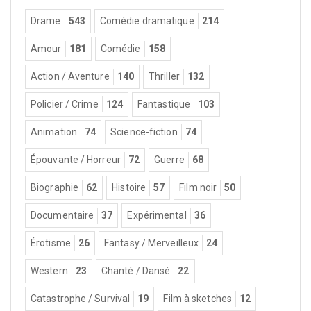
Drame
543
Comédie dramatique
214
Amour
181
Comédie
158
Action / Aventure
140
Thriller
132
Policier / Crime
124
Fantastique
103
Animation
74
Science-fiction
74
Épouvante / Horreur
72
Guerre
68
Biographie
62
Histoire
57
Film noir
50
Documentaire
37
Expérimental
36
Érotisme
26
Fantasy / Merveilleux
24
Western
23
Chanté / Dansé
22
Catastrophe / Survival
19
Film à sketches
12