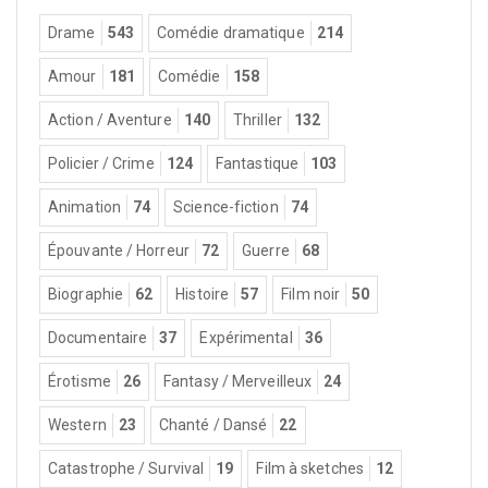
Drame
543
Comédie dramatique
214
Amour
181
Comédie
158
Action / Aventure
140
Thriller
132
Policier / Crime
124
Fantastique
103
Animation
74
Science-fiction
74
Épouvante / Horreur
72
Guerre
68
Biographie
62
Histoire
57
Film noir
50
Documentaire
37
Expérimental
36
Érotisme
26
Fantasy / Merveilleux
24
Western
23
Chanté / Dansé
22
Catastrophe / Survival
19
Film à sketches
12