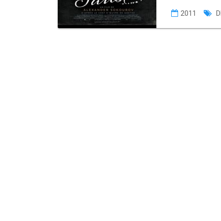
2011
D