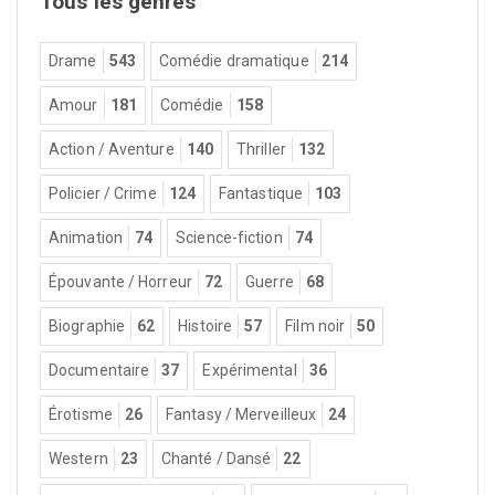
Tous les genres
Drame
543
Comédie dramatique
214
Amour
181
Comédie
158
Action / Aventure
140
Thriller
132
Policier / Crime
124
Fantastique
103
Animation
74
Science-fiction
74
Épouvante / Horreur
72
Guerre
68
Biographie
62
Histoire
57
Film noir
50
Documentaire
37
Expérimental
36
Érotisme
26
Fantasy / Merveilleux
24
Western
23
Chanté / Dansé
22