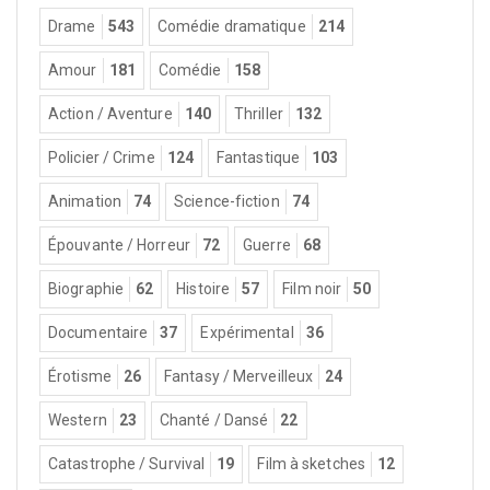
Drame
543
Comédie dramatique
214
Amour
181
Comédie
158
Action / Aventure
140
Thriller
132
Policier / Crime
124
Fantastique
103
Animation
74
Science-fiction
74
Épouvante / Horreur
72
Guerre
68
Biographie
62
Histoire
57
Film noir
50
Documentaire
37
Expérimental
36
Érotisme
26
Fantasy / Merveilleux
24
Western
23
Chanté / Dansé
22
Catastrophe / Survival
19
Film à sketches
12