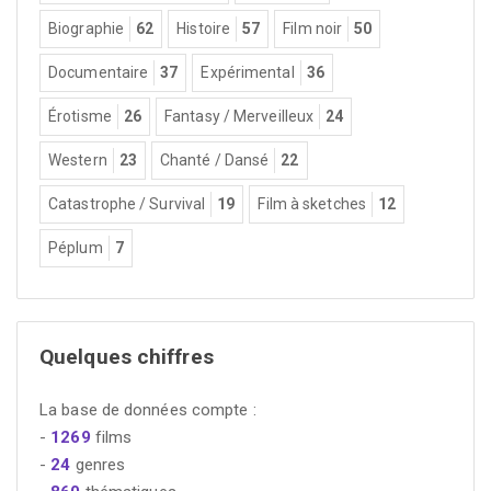
Biographie
62
Histoire
57
Film noir
50
Documentaire
37
Expérimental
36
Érotisme
26
Fantasy / Merveilleux
24
Western
23
Chanté / Dansé
22
Catastrophe / Survival
19
Film à sketches
12
Péplum
7
Quelques chiffres
La base de données compte :
-
1269
films
-
24
genres